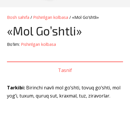
Bosh sahifa
/
Pishirilgan kolbasa
/ «Mol Go’shtli»
«Mol Go’shtli»
Bo'lim:
Pishirilgan kolbasa
Tasnif
Tarkibi:
Birinchi navli mol go’shti, tovuq go’shti, mol
yog’i, tuxum, quruq sut, kraxmal, tuz, ziravorlar.