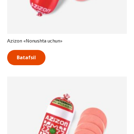
Azizon «Nonushta uchun»
Batafsil